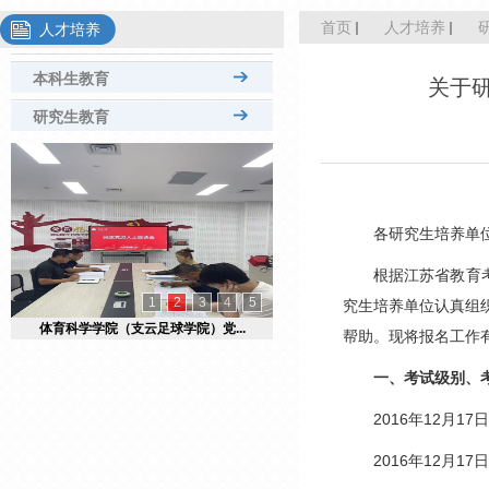
首页
人才培养
人才培养
本科生教育
关于研
研究生教育
硕导名单
培养工作
思政工作
各研究生培养单
学位工作
根据江苏省教育考
管理文件
1
2
3
4
5
究生培养单位认真组
体育科学学院（支云足球学院）党...
帮助。现将报名工作
研究生招生
一、考试级别、
研究生院
2016
年12月17
2016
年12月17