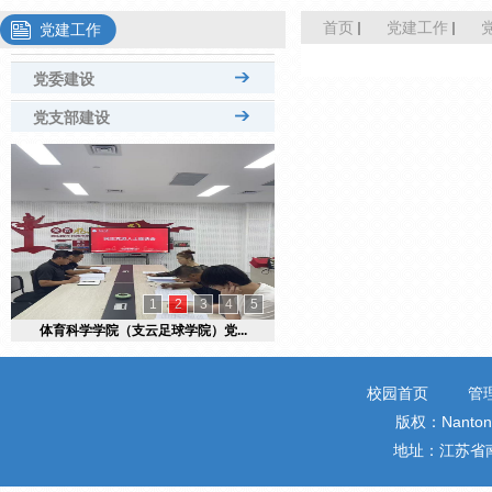
首页
党建工作
党建工作
党委建设
党支部建设
教工党支部
学生党支部
1
2
3
4
5
体育科学学院（支云足球学院）党...
校园首页
管
版权：Nantong 
地址：江苏省南