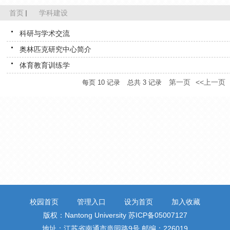
首页
学科建设
科研与学术交流
奥林匹克研究中心简介
体育教育训练学
第一页
<<上一页
每页
10
记录
总共
3
记录
校园首页
管理入口
设为首页
加入收藏
版权：Nantong University 苏ICP备05007127
地址：江苏省南通市啬园路9号 邮编：226019