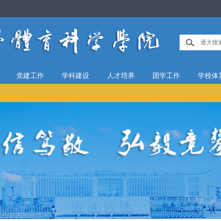
党建工作
学科建设
人才培养
团学工作
学校体