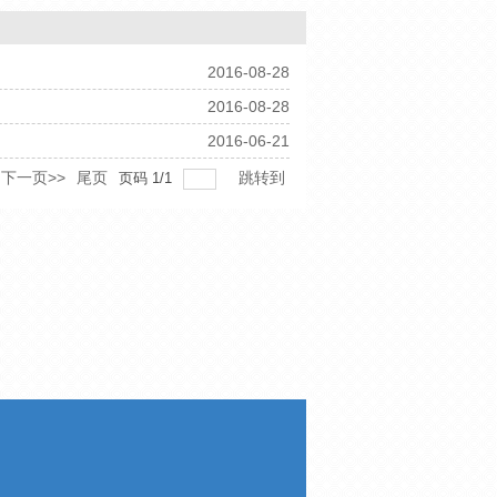
2016-08-28
2016-08-28
2016-06-21
下一页>>
尾页
跳转到
页码
1
/
1