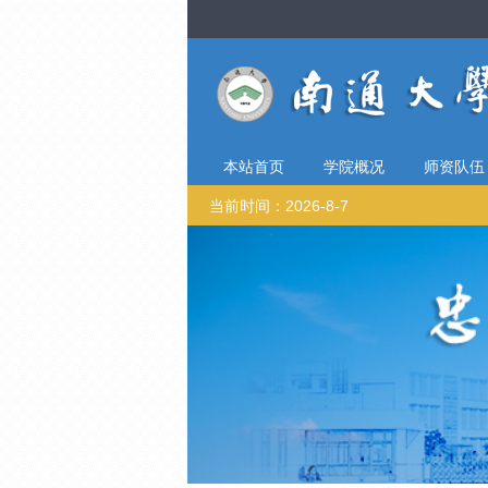
本站首页
学院概况
师资队伍
当前时间：2026-8-7