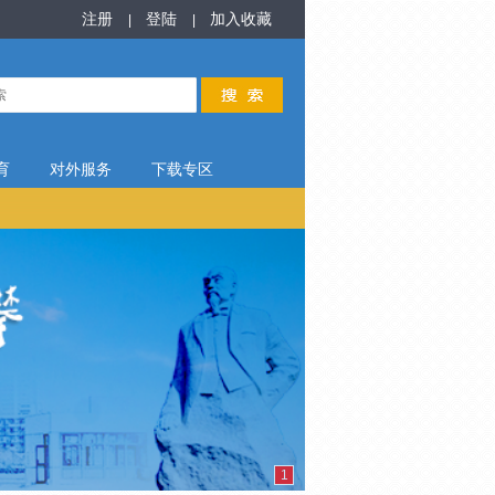
注册
登陆
加入收藏
|
|
育
对外服务
下载专区
1