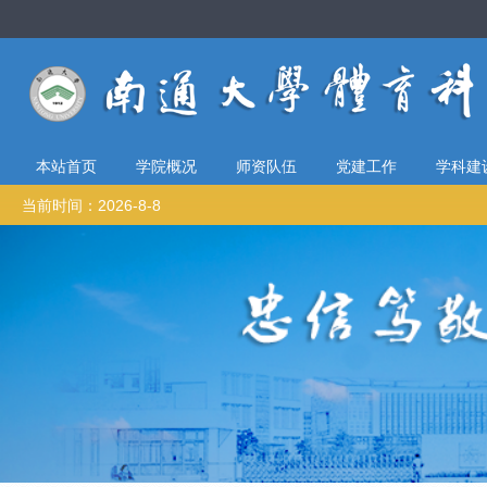
本站首页
学院概况
师资队伍
党建工作
学科建
当前时间：2026-8-8