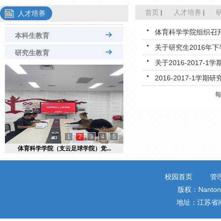
首页
人才培养
人才培养
体育科学学院组织召
本科生教育
关于研究生2016年
专业设置
研究生教育
关于2016-2017
教学文件
硕导名单
2016-2017-1学期
课表浏览
培养工作
教务通知
思政工作
校教务管理
学位工作
实验室
管理文件
1
2
3
4
5
体育科学学院（支云足球学院）党...
研究生招生
研究生院
校园首页
管
版权：Nantong 
地址：江苏省南