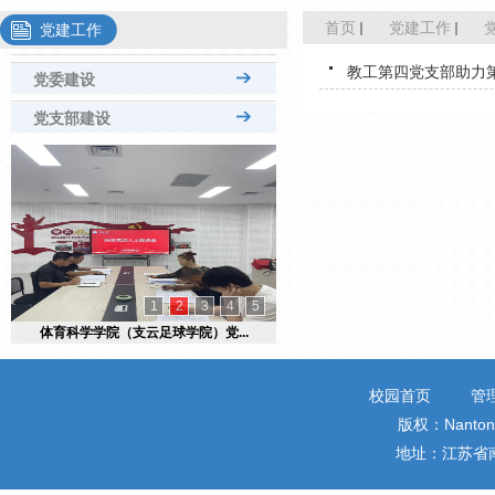
首页
党建工作
党建工作
教工第四党支部助力第
党委建设
党支部建设
教工党支部
学生党支部
1
2
3
4
5
体育科学学院（支云足球学院）党...
校园首页
管
版权：Nantong 
地址：江苏省南