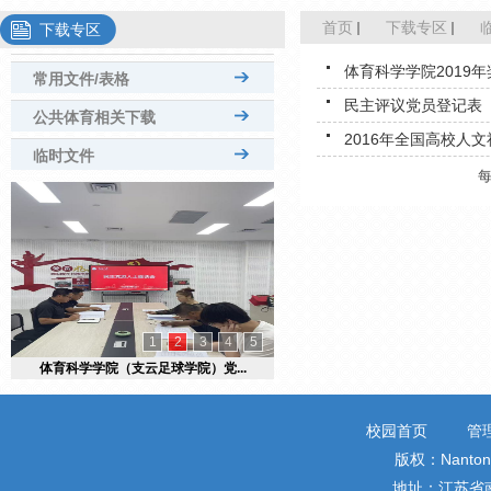
首页
下载专区
下载专区
体育科学学院2019
常用文件/表格
民主评议党员登记表
公共体育相关下载
2016年全国高校人
临时文件
1
2
3
4
5
体育科学学院（支云足球学院）党...
校园首页
管
版权：Nantong 
地址：江苏省南