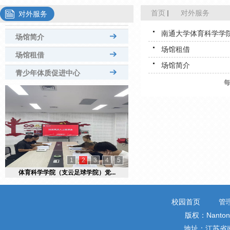
首页
对外服务
对外服务
南通大学体育科学学
场馆简介
场馆租借
场馆租借
场馆简介
青少年体质促进中心
1
2
3
4
5
体育科学学院（支云足球学院）党...
校园首页
管
版权：Nantong 
地址：江苏省南