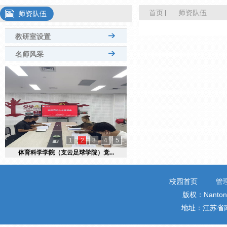
首页
师资队伍
师资队伍
教研室设置
名师风采
1
2
3
4
5
体育科学学院（支云足球学院）党...
校园首页
管
版权：Nantong 
地址：江苏省南