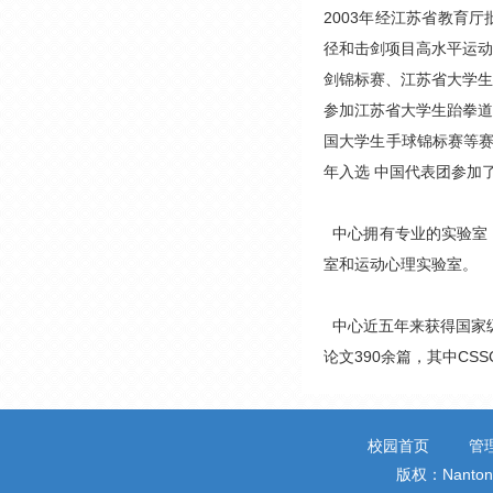
2003年经江苏省教育
径和击剑项目高水平运动
剑锦标赛、江苏省大学生
参加江苏省大学生跆拳道
国大学生手球锦标赛等赛
年入选 中国代表团参加
中心拥有专业的实验室
室和运动心理实验室。
中心近五年来获得国家级
论文390余篇，其中CS
校园首页
管
版权：Nantong 