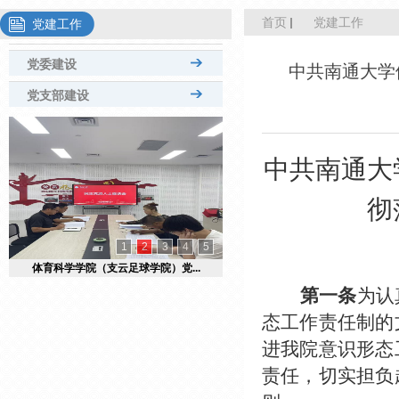
首页
党建工作
党建工作
党委建设
中共南通大学
党支部建设
中共南通大
彻
1
2
3
4
5
体育科学学院（支云足球学院）党...
第一条
为认
态工作责任制的
进我院意识形态
责任，切实担负