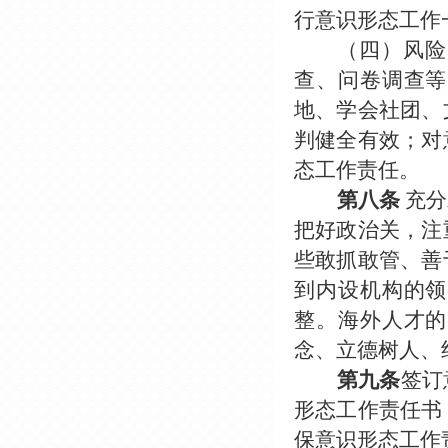
行意识形态工作
（四）风险
查、问卷调查等
地、学会社团、
判健全有效；对
态工作责任。
第八条
充分
把好政治关，注
些敢抓敢管、善
到内设机构的领
整。海外人才的
念、立德树人、
第九条
签订
形态工作责任书
保意识形态工作