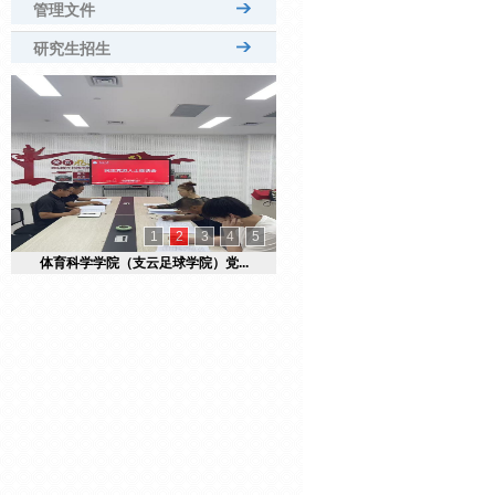
管理文件
研究生招生
1
2
3
4
5
体育科学学院（支云足球学院）党...