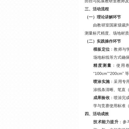
田径与拓展教研室教师及
三、活动流程
（一）理论讲解环节
由教研室国家级裁
测量标尺精度、场地材质
（二）实践操作环节
模板定位
：教师与
场地标线等方式确保
精度测量
：使用
“100cm”“200
喷涂实施
：采用专
涂线条清晰、笔直（如
成果验收
：喷涂完成
学与竞赛使用标准（
四、活动成效
技术能力提升
：参