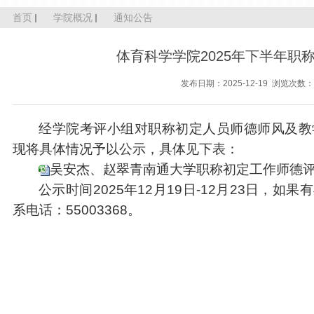
首页
学院概况
通知公告
体育科学学院2025年下半年职
发布日期：
2025-12-19
浏览次数：
经学院考评小组对职称初定人员师德师风及教
现将具体情况予以公示，具体见下表：
吴安杰、赵翠青南通大学职称初定工作师德评价情
公示时间
2025
年
12
月
19
日
-12
月
23
日，如果有
系电话：
55003368
。
2