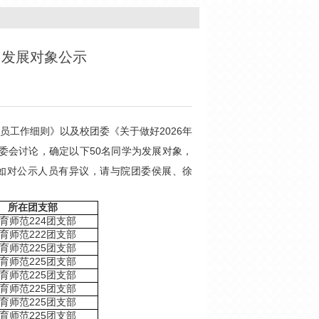
团发展对象公示
工作细则》以及校团委《关于做好2026年
委会讨论，确定以下50名同学为发展对象，
日。如对公示人员有异议，请与院团委侯展、徐
所在团支部
育师范224团支部
育师范222团支部
育师范225团支部
育师范225团支部
育师范225团支部
育师范225团支部
育师范225团支部
育师范225团支部