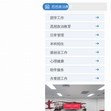
思想政治教育
团学工作
思想政治教育
日常管理
本科招生
就创业工作
心理健康
助学服务
共青团工作