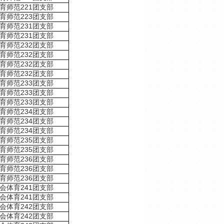
育师范221团支部
育师范223团支部
育师范231团支部
育师范231团支部
育师范232团支部
育师范232团支部
育师范232团支部
育师范232团支部
育师范233团支部
育师范233团支部
育师范233团支部
育师范234团支部
育师范234团支部
育师范234团支部
育师范235团支部
育师范235团支部
育师范236团支部
育师范236团支部
育师范236团支部
会体育241团支部
会体育241团支部
会体育242团支部
会体育242团支部