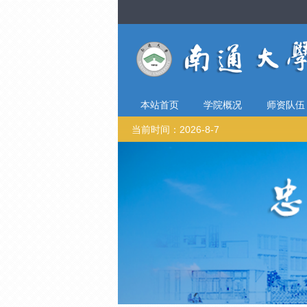
本站首页
学院概况
师资队伍
当前时间：2026-8-7