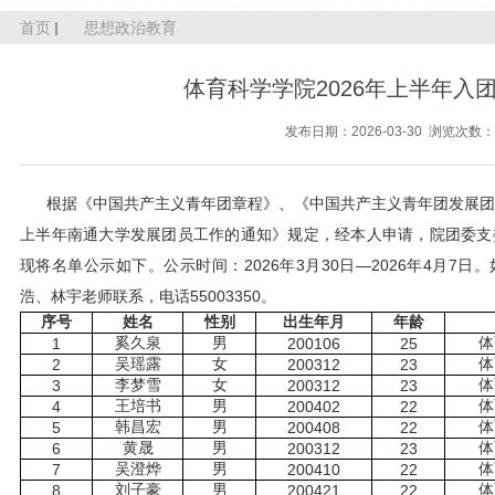
首页
思想政治教育
体育科学学院2026年上半年入
发布日期：
2026-03-30
浏览次数：
根据《中国共产主义青年团章程》、《中国共产主义青年团发展团员
上半年南通大学发展团员工作的通知》规定，经本人申请，院团委支
现将名单公示如下。公示时间：2026年3月30日—2026年4月7
浩、林宇老师联系，电话55003350。
序号
姓名
性别
出生年月
年龄
奚久泉
男
体
1
200106
25
吴瑶露
女
体
2
200312
23
李梦雪
女
体
3
200312
23
王培书
男
体
4
200402
22
韩昌宏
男
体
5
200408
22
黄晟
男
体
6
200312
23
吴澄烨
男
体
7
200410
22
刘子豪
男
体
8
200421
22