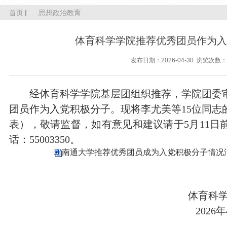
首页
思想政治教育
体育科学学院推荐优秀团员作为
发布日期：
2026-04-30
浏览次数：
经体育科学学院基层团组织推荐，学院团委审
团员作为入党积极分子。现将李尤美等15位同志
表），敬请监督，如有意见和建议请于5月11日
话：55003350。
南通大学推荐优秀团员成为入党积极分子情况汇总
体育科学学
2026
年