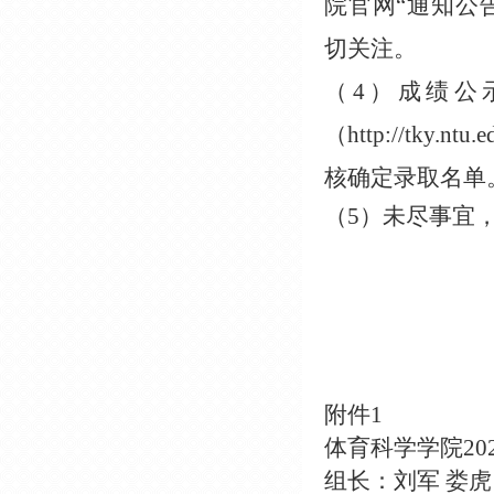
院官网
“
通知公
切关注。
（
4
）成绩公
（
http://tky.ntu.e
核确定录取名单
（
5
）未尽事宜
南通大
2
附件
1
体育科学学院
20
组
长：刘军
娄虎