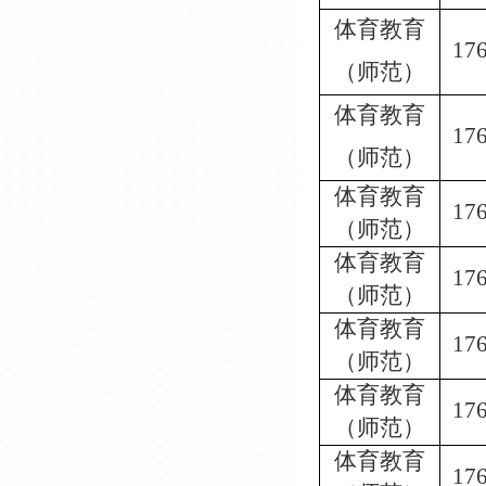
体育教育
17
（师范）
体育教育
17
（师范）
体育教育
17
（师范）
体育教育
17
（师范）
体育教育
17
（师范）
体育教育
17
（师范）
体育教育
17