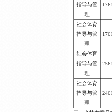
指导与管
176
理
社会体育
指导与管
176
理
社会体育
指导与管
256
理
社会体育
指导与管
246
理