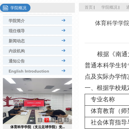
首页
学院概况
学院概况
学院简介
体育科学学院
现任领导
新闻动态
内设机构
根据《南通
通知公告
普通本科学生转
English Introduction
点及实际办学情
一、
根据学校规
专业名称
体育教育（师
1
2
3
4
5
社会体育指导
传承苏南小延安薪火 践行体育人...