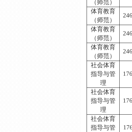
（师范）
体育教育
24
（师范）
体育教育
24
（师范）
体育教育
24
（师范）
社会体育
17
指导与管
理
社会体育
17
指导与管
理
社会体育
17
指导与管