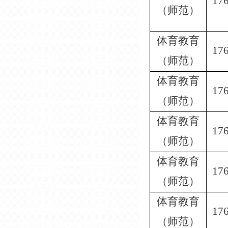
17
（师范）
体育教育
17
（师范）
体育教育
17
（师范）
体育教育
17
（师范）
体育教育
17
（师范）
体育教育
17
（师范）