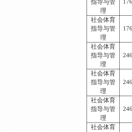
17
指导与管
理
社会体育
17
指导与管
理
社会体育
24
指导与管
理
社会体育
24
指导与管
理
社会体育
24
指导与管
理
社会体育