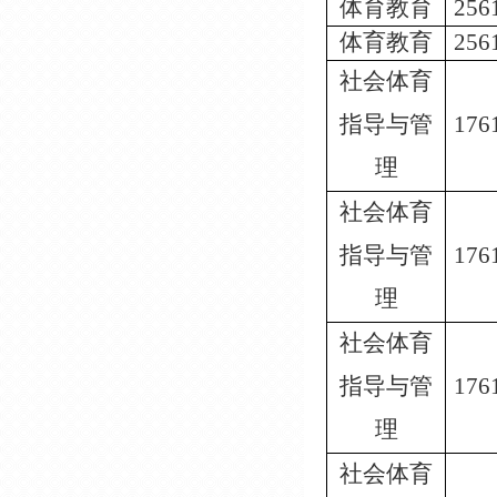
体育教育
256
体育教育
256
社会体育
指导与管
176
理
社会体育
指导与管
176
理
社会体育
指导与管
176
理
社会体育