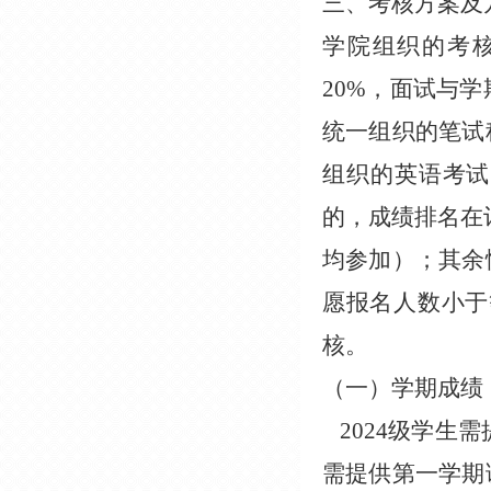
三、考核方案及
学院组织的考
20%
，面试与学
统一组织的笔试
组织的英语考试
的，成绩排名在
均参加）；其余
愿报名人数小于
核。
（一）学期成绩
2024
级学生需
需提供第一学期