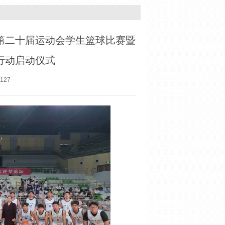
学第二十届运动会学生篮球比赛暨
行动启动仪式
127