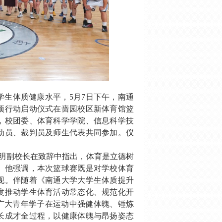
生体质健康水平，5月7日下午，南通
项行动启动仪式在啬园校区新体育馆篮
，校团委、体育科学学院、信息科学技
动员、裁判员及师生代表共同参加。仪
明明副校长在致辞中指出，体育是立德树
。他强调，本次篮球赛既是对学校体育
现。伴随着《南通大学大学生体质提升
度推动学生体育活动常态化、规范化开
广大青年学子在运动中强健体魄、锤炼
长成才全过程，以健康体魄与昂扬姿态