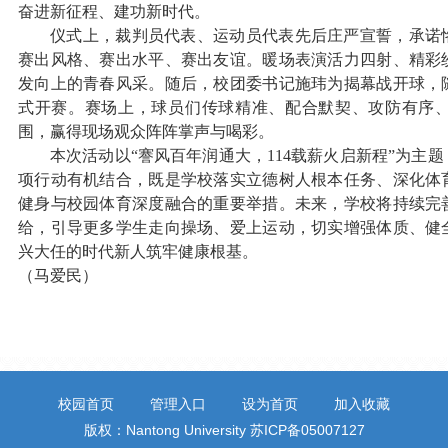
奋进新征程、建功新时代。
仪式上，裁判员代表、运动员代表先后庄严宣誓，承诺
赛出风格、赛出水平、赛出友谊。暖场表演活力四射、精彩
发向上的青春风采。随后，校团委书记施玮为揭幕战开球，
式开赛。赛场上，球员们传球精准、配合默契、攻防有序
围，赢得现场观众阵阵掌声与喝彩。
本次活动以“謇风百年润通大，114载薪火启新程”为主
项行动有机结合，既是学校落实立德树人根本任务、深化体
健身与校园体育深度融合的重要举措。未来，学校将持续完
给，引导更多学生走向操场、爱上运动，切实增强体质、健
兴大任的时代新人筑牢健康根基。
（马爱民）
校园首页
管理入口
设为首页
加入收藏
版权：Nantong University 苏ICP备05007127