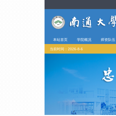
本站首页
学院概况
师资队伍
当前时间：2026-8-6