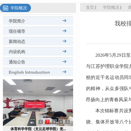
首页
学院概况
学院概况
学院简介
我校排
现任领导
新闻动态
内设机构
2026
年5月29
通知公告
与江苏护理职业学院共
English Introduction
校的近千名运动员同
的精神，从众多强队
昂扬向上的青春风采
本次锦标赛共设
烧、集体开放等八个
1
2
3
4
5
传承苏南小延安薪火 践行体育人...